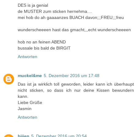
DES is ja genial
de MUSTER zum sticken hernehma....
mei hob do ah gaaaanzes BUACH davon;;;FREU;;;freu
wunderscheeeen hast das gmacht,,,echt wunderscheeeen
hob no an feinen ABEND
bussale bis bald de BIRGIT
Antworten
muckel&me
5. Dezember 2016 um 17:48
Das ist ja wirklich toll geworden, leider kann ich überhaupt
nicht sticken, so dass ich nur deine Kissen bewundern
kann.
Liebe Grüße
Jasmin
Antworten
bijjen
5. Dezember 2016 um 20:54