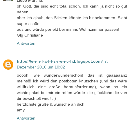
Liebe Martina,
oh Gott, die sind echt total schön. Ich kann ja nicht so gut
nähen,
aber ich glaub, das Sticken könnte ich hinbekommen. Sieht
super schön
aus und würde perfekt bei mir ins Wohnzimmer passen!
Glg Christiane
Antworten
https://e-i-n-f-a-l-l-s-r-e-i-c-h.blogspot.com/
7.
Dezember 2016 um 10:02
ooooh, wie wunderwunderschön! das ist gaaaaaanz
meins!!! ich würd den postboten knutschen (und das wäre
wiiiiiirklich eine große herausforderung), wenn so ein
wichtelpaket bei mir eintreffen würde. die glückliche die von
dir bewichtelt wird! :-)
herzlichste grüße & wünsche an dich
amy
Antworten